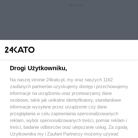
REKLAMA
Drogi Użytkowniku,
Na naszej stronie 24kato.pl, my oraz naszych 1162
Wydawca mediów
lokalnych
zaufanych partnerów uzyskujemy dostęp i przechowujemy
informacje na urządzeniu oraz przetwarzamy dane
osobowe, takie jak unikalne identyfikatory, standardowe
informacje wysyłane przez urządzenie czy dane
przeglądania w celu zapewniania spersonalizowanych
reklam, wybór spersonalizowanych treści, pomiar reklam i
Nie zapomnij
treści, badanie odbiorców oraz ulepszanie usług. Za zgodą
zapoznać się z:
polityką prywatności
regulamin korzystania z portali
Użytkownika my i Zaufani Partnerzy możemy używać
Twoje
miasto
Skontaktuj się
z nami