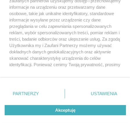
zaufanych partnerów uzyskujemy dostęp i przechowujemy
Tarnowskie Góry
Redakcja
informacje na urządzeniu oraz przetwarzamy dane
Ruda Śląska
Newsletter
Świętochłowice
Reklama
osobowe, takie jak unikalne identyfikatory, standardowe
Tychy
informacje wysyłane przez urządzenie czy dane
Bytom
Katowice
przeglądania w celu zapewniania spersonalizowanych
Gliwice
reklam, wybór spersonalizowanych treści, pomiar reklam i
Zabrze
treści, badanie odbiorców oraz ulepszanie usług. Za zgodą
Zagłębie
Użytkownika my i Zaufani Partnerzy możemy używać
dokładnych danych geolokalizacyjnych oraz aktywnie
skanować charakterystykę urządzenia do celów
identyfikacji. Ponieważ cenimy Twoją prywatność, prosimy
o zgodę na korzystanie z tych technologii poprzez
kliknięcie „Akceptuję”. Zgoda jest dobrowolna i zawsze
możesz ją zmienić/wycofać klikając przycisk ustawień
prywatności znajdujący się w lewym dolnym rogu strony
PARTNERZY
USTAWIENIA
. Niektóre rodzaje przetwarzania danych nie wymagają
zgody użytkownika, ale masz prawo sprzeciwić się
Akceptuję
takiemu przetwarzaniu. Preferencje będą miały
zastosowania tylko na tej witrynie.
Zapoznaj się z poniższymi informacjami, abyś mógł