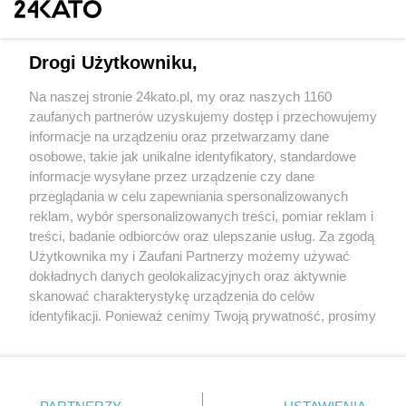
Drogi Użytkowniku,
Na naszej stronie 24kato.pl, my oraz naszych 1160
Wydawca mediów
lokalnych
zaufanych partnerów uzyskujemy dostęp i przechowujemy
informacje na urządzeniu oraz przetwarzamy dane
osobowe, takie jak unikalne identyfikatory, standardowe
informacje wysyłane przez urządzenie czy dane
przeglądania w celu zapewniania spersonalizowanych
reklam, wybór spersonalizowanych treści, pomiar reklam i
Nie zapomnij
treści, badanie odbiorców oraz ulepszanie usług. Za zgodą
zapoznać się z:
polityką prywatności
regulamin korzystania z portali
Użytkownika my i Zaufani Partnerzy możemy używać
Twoje
miasto
Skontaktuj się
z nami
dokładnych danych geolokalizacyjnych oraz aktywnie
Piekary Śląskie
Kontakt
skanować charakterystykę urządzenia do celów
Chorzów
Wydawca
identyfikacji. Ponieważ cenimy Twoją prywatność, prosimy
Tarnowskie Góry
Redakcja
Ruda Śląska
Newsletter
o zgodę na korzystanie z tych technologii poprzez
Świętochłowice
Reklama
kliknięcie „Akceptuję”. Zgoda jest dobrowolna i zawsze
Tychy
możesz ją zmienić/wycofać klikając przycisk ustawień
Bytom
Katowice
prywatności znajdujący się w lewym dolnym rogu strony