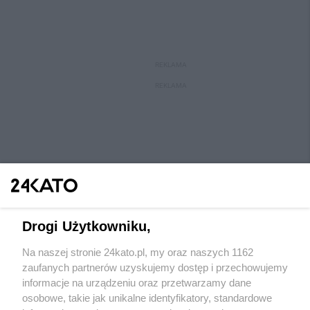
REKLAMA
REKLAMA
Drogi Użytkowniku,
Na naszej stronie 24kato.pl, my oraz naszych 1162
Wydawca mediów
lokalnych
zaufanych partnerów uzyskujemy dostęp i przechowujemy
informacje na urządzeniu oraz przetwarzamy dane
osobowe, takie jak unikalne identyfikatory, standardowe