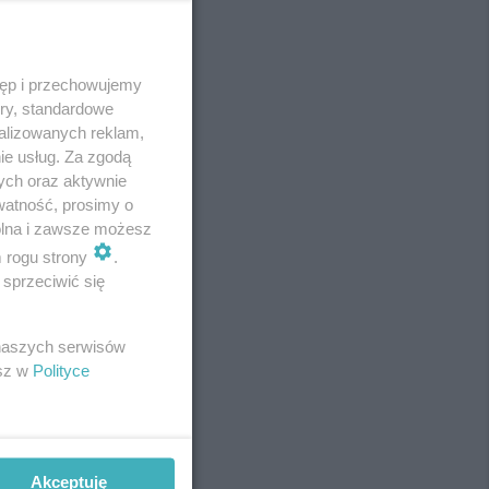
tęp i przechowujemy
ory, standardowe
alizowanych reklam,
ie usług. Za zgodą
ych oraz aktywnie
watność, prosimy o
wolna i zawsze możesz
m rogu strony
.
sprzeciwić się
 naszych serwisów
REKLAMA
esz w
Polityce
Akceptuję