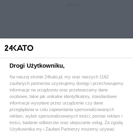
REKLAMA
Drogi Użytkowniku,
Na naszej stronie 24kato.pl, my oraz naszych 1162
Wydawca mediów
lokalnych
zaufanych partnerów uzyskujemy dostęp i przechowujemy
informacje na urządzeniu oraz przetwarzamy dane
osobowe, takie jak unikalne identyfikatory, standardowe
informacje wysyłane przez urządzenie czy dane
przeglądania w celu zapewniania spersonalizowanych
reklam, wybór spersonalizowanych treści, pomiar reklam i
Nie zapomnij
treści, badanie odbiorców oraz ulepszanie usług. Za zgodą
zapoznać się z:
polityką prywatności
regulamin korzystania z portali
Użytkownika my i Zaufani Partnerzy możemy używać
Twoje
miasto
Skontaktuj się
z nami