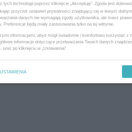
z tych technologii poprzez kliknięcie „Akceptuję”. Zgoda jest dobro
ikając przycisk ustawień prywatności znajdujący się w lewym dolny
etwarzania danych nie wymagają zgody użytkownika, ale masz prawo 
. Preferencje będą miały zastosowania tylko na tej witrynie.
szymi informacjami, abyś mógł świadomie i komfortowo korzystać z
gółowe informacje dotyczące przetwarzania Twoich danych znajdzi
s
. oraz po kliknięciu w „Ustawienia”.
USTAWIENIA