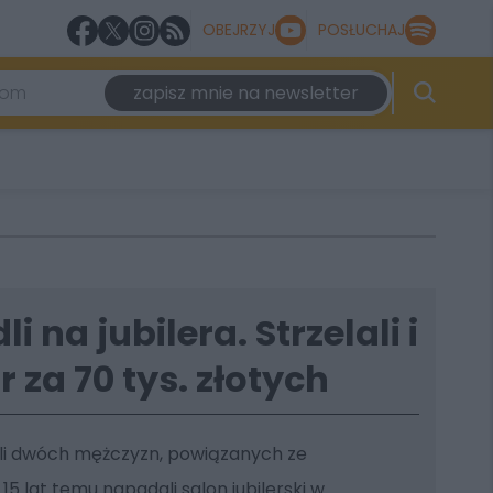
OBEJRZYJ
POSŁUCHAJ
zapisz mnie na newsletter
i na jubilera. Strzelali i
 za 70 tys. złotych
ali dwóch mężczyzn, powiązanych ze
 15 lat temu napadali salon jubilerski w