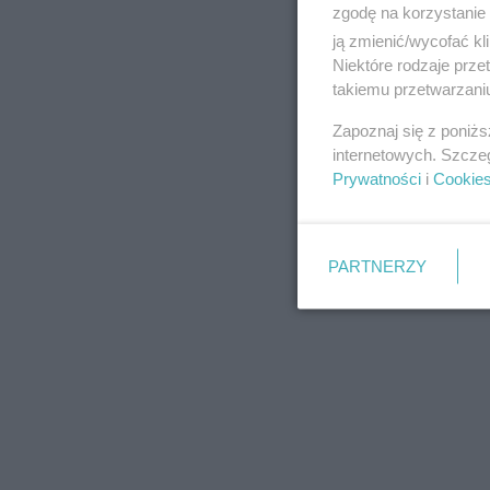
zgodę na korzystanie 
ją zmienić/wycofać kl
Niektóre rodzaje prz
takiemu przetwarzaniu
REKLAMA
Zapoznaj się z poniż
internetowych. Szcze
Prywatności
i
Cookie
PARTNERZY