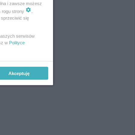
wolna i zawsze możesz
m rogu strony
.
sprzeciwić się
REKLAMA
 naszych serwisów
esz w
Polityce
Akceptuję