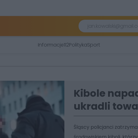
Informacje
112
Polityka
Sport
Kibole napadl
ukradli towar
Śląscy policjanci zatrzym
środowiskiem kiboli, którzy