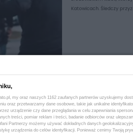
Katowicach. Śledczy przyzn
niku,
kato.pl, my oraz naszych 1162 zaufanych partnerów uzyskujemy dos
niu oraz przetwarzamy dane osobowe, takie jak unikalne identyfikat
przez urządzenie czy dane przeglądania w celu zapewniania sperson
ych treści, pomiar reklam i treści, badanie odbiorców oraz ulepszan
fani Partnerzy możemy używać dokładnych danych geolokalizacyjn
tykę urządzenia do celów identyfikacji. Ponieważ cenimy Twoją pry