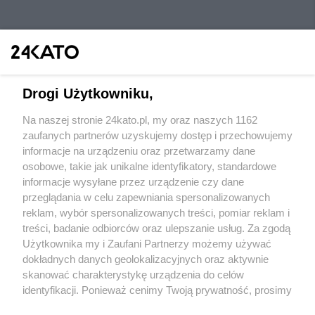
Drogi Użytkowniku,
Na naszej stronie 24kato.pl, my oraz naszych 1162
Wydawca mediów
lokalnych
zaufanych partnerów uzyskujemy dostęp i przechowujemy
informacje na urządzeniu oraz przetwarzamy dane
osobowe, takie jak unikalne identyfikatory, standardowe
informacje wysyłane przez urządzenie czy dane
przeglądania w celu zapewniania spersonalizowanych
reklam, wybór spersonalizowanych treści, pomiar reklam i
Nie zapomnij
treści, badanie odbiorców oraz ulepszanie usług. Za zgodą
zapoznać się z:
polityką prywatności
regulamin korzystania z portali
Użytkownika my i Zaufani Partnerzy możemy używać
Twoje
miasto
Skontaktuj się
z nami
dokładnych danych geolokalizacyjnych oraz aktywnie
Piekary Śląskie
Kontakt
skanować charakterystykę urządzenia do celów
Chorzów
Wydawca
identyfikacji. Ponieważ cenimy Twoją prywatność, prosimy
Tarnowskie Góry
Redakcja
Ruda Śląska
Newsletter
o zgodę na korzystanie z tych technologii poprzez