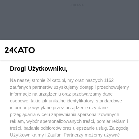
REKLAMA
Drogi Użytkowniku,
Na naszej stronie 24kato.pl, my oraz naszych 1162
Wydawca mediów
lokalnych
zaufanych partnerów uzyskujemy dostęp i przechowujemy
informacje na urządzeniu oraz przetwarzamy dane
osobowe, takie jak unikalne identyfikatory, standardowe
informacje wysyłane przez urządzenie czy dane
przeglądania w celu zapewniania spersonalizowanych
reklam, wybór spersonalizowanych treści, pomiar reklam i
Nie zapomnij
treści, badanie odbiorców oraz ulepszanie usług. Za zgodą
zapoznać się z:
polityką prywatności
regulamin korzystania z portali
Użytkownika my i Zaufani Partnerzy możemy używać
Twoje
miasto
Skontaktuj się
z nami