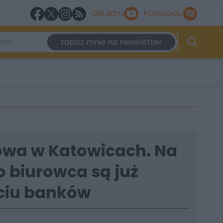
OBEJRZYJ
POSŁUCHAJ
zapisz mnie na newsletter
wa w Katowicach. Na
o biurowca są już
ęciu banków