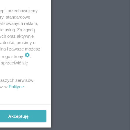
tęp i przechowujemy
ory, standardowe
alizowanych reklam,
ie usług. Za zgodą
ych oraz aktywnie
watność, prosimy o
wolna i zawsze możesz
m rogu strony
.
sprzeciwić się
REKLAMA
 naszych serwisów
esz w
Polityce
Akceptuję
REKLAMA