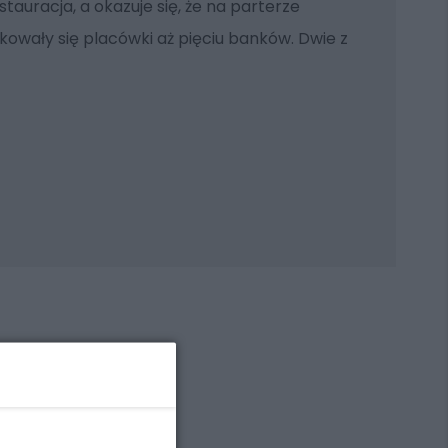
estauracja, a okazuje się, że na parterze
kowały się placówki aż pięciu banków. Dwie z