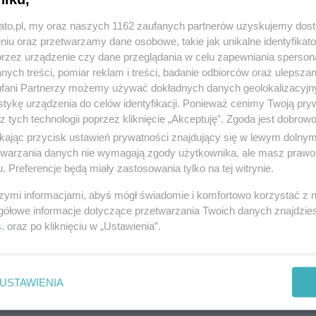
kato.pl, my oraz naszych 1162 zaufanych partnerów uzyskujemy dos
niu oraz przetwarzamy dane osobowe, takie jak unikalne identyfikat
przez urządzenie czy dane przeglądania w celu zapewniania sperson
ych treści, pomiar reklam i treści, badanie odbiorców oraz ulepszan
fani Partnerzy możemy używać dokładnych danych geolokalizacyjn
tykę urządzenia do celów identyfikacji. Ponieważ cenimy Twoją pry
z tych technologii poprzez kliknięcie „Akceptuję”. Zgoda jest dobro
ikając przycisk ustawień prywatności znajdujący się w lewym dolny
etwarzania danych nie wymagają zgody użytkownika, ale masz prawo 
. Preferencje będą miały zastosowania tylko na tej witrynie.
szymi informacjami, abyś mógł świadomie i komfortowo korzystać z
gółowe informacje dotyczące przetwarzania Twoich danych znajdzi
s
. oraz po kliknięciu w „Ustawienia”.
USTAWIENIA