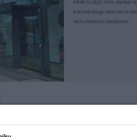
Miała tu być m.in. wielka r
katowickiego biurowca ulo
nich otwarto niedawno.
niku,