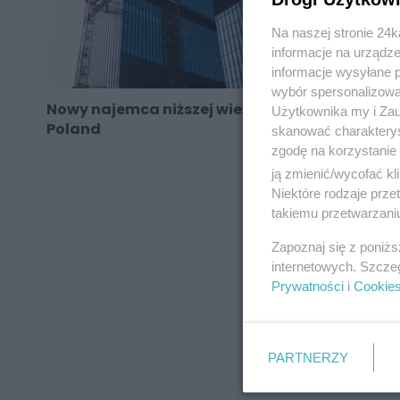
Na naszej stronie 24
informacje na urządze
informacje wysyłane 
wybór spersonalizowan
Nowy najemca niższej wieży KTW. To Hays
Użytkownika my i Zau
Poland
skanować charakterys
zgodę na korzystanie 
ją zmienić/wycofać kl
Niektóre rodzaje prz
takiemu przetwarzaniu
REKLAMA
Zapoznaj się z poniż
internetowych. Szcze
Prywatności
i
Cookie
PARTNERZY
REKLAMA