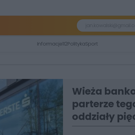
Informacje
112
Polityka
Sport
Wieża banko
parterze teg
oddziały pi