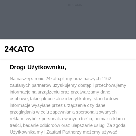
REKLAMA
Drogi Użytkowniku,
Na naszej stronie 24kato.pl, my oraz naszych 1162
Wydawca mediów
lokalnych
zaufanych partnerów uzyskujemy dostęp i przechowujemy
informacje na urządzeniu oraz przetwarzamy dane
osobowe, takie jak unikalne identyfikatory, standardowe
informacje wysyłane przez urządzenie czy dane
przeglądania w celu zapewniania spersonalizowanych
reklam, wybór spersonalizowanych treści, pomiar reklam i
Nie zapomnij
treści, badanie odbiorców oraz ulepszanie usług. Za zgodą
zapoznać się z:
polityką prywatności
regulamin korzystania z portali
Użytkownika my i Zaufani Partnerzy możemy używać
Twoje
miasto
Skontaktuj się
z nami