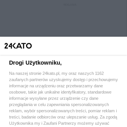
REKLAMA
Drogi Użytkowniku,
Na naszej stronie 24kato.pl, my oraz naszych 1162
Wydawca mediów
lokalnych
zaufanych partnerów uzyskujemy dostęp i przechowujemy
informacje na urządzeniu oraz przetwarzamy dane
osobowe, takie jak unikalne identyfikatory, standardowe
informacje wysyłane przez urządzenie czy dane
przeglądania w celu zapewniania spersonalizowanych
reklam, wybór spersonalizowanych treści, pomiar reklam i
Nie zapomnij
treści, badanie odbiorców oraz ulepszanie usług. Za zgodą
zapoznać się z:
polityką prywatności
regulamin korzystania z portali
Użytkownika my i Zaufani Partnerzy możemy używać
Twoje
miasto
Skontaktuj się
z nami