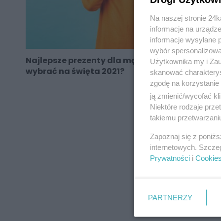
Na naszej stronie 24
informacje na urządze
informacje wysyłane 
wybór spersonalizowan
Najlepsze prezenty dla mężczyzny - co
Użytkownika my i Zau
wybrać na święta 2021?
skanować charakterys
zgodę na korzystanie 
ją zmienić/wycofać kl
Niektóre rodzaje prz
takiemu przetwarzaniu
REKLAMA
Zapoznaj się z poniż
internetowych. Szcze
Prywatności
i
Cookie
PARTNERZY
REKLAMA