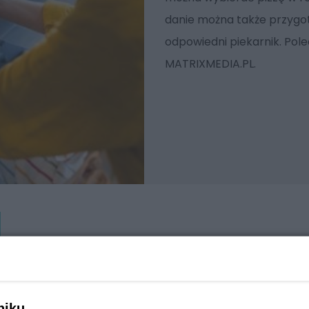
danie można także przygot
odpowiedni piekarnik. Pol
MATRIXMEDIA.PL.
niku,