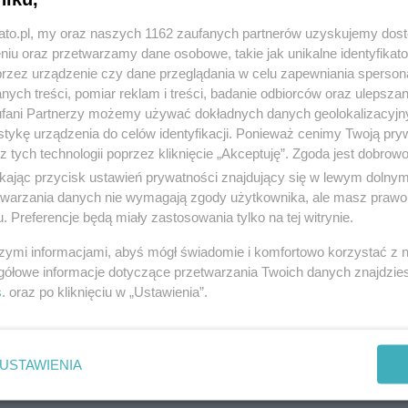
kato.pl, my oraz naszych 1162 zaufanych partnerów uzyskujemy dos
niu oraz przetwarzamy dane osobowe, takie jak unikalne identyfikat
przez urządzenie czy dane przeglądania w celu zapewniania sperson
ych treści, pomiar reklam i treści, badanie odbiorców oraz ulepszan
fani Partnerzy możemy używać dokładnych danych geolokalizacyjn
tykę urządzenia do celów identyfikacji. Ponieważ cenimy Twoją pry
z tych technologii poprzez kliknięcie „Akceptuję”. Zgoda jest dobro
ikając przycisk ustawień prywatności znajdujący się w lewym dolny
etwarzania danych nie wymagają zgody użytkownika, ale masz prawo 
. Preferencje będą miały zastosowania tylko na tej witrynie.
szymi informacjami, abyś mógł świadomie i komfortowo korzystać z
gółowe informacje dotyczące przetwarzania Twoich danych znajdzi
s
. oraz po kliknięciu w „Ustawienia”.
USTAWIENIA