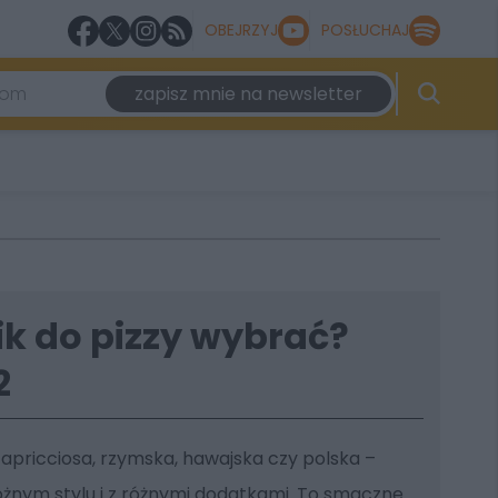
OBEJRZYJ
POSŁUCHAJ
zapisz mnie na newsletter
ik do pizzy wybrać?
2
 capricciosa, rzymska, hawajska czy polska –
żnym stylu i z różnymi dodatkami. To smaczne