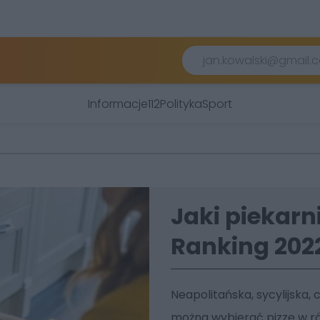
Informacje
112
Polityka
Sport
Jaki piekarn
Ranking 202
Neapolitańska, sycylijska,
można wybierać pizzę w ró