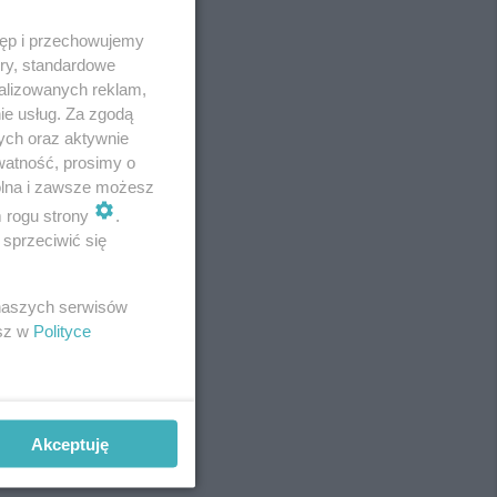
tęp i przechowujemy
ory, standardowe
alizowanych reklam,
ie usług. Za zgodą
ych oraz aktywnie
watność, prosimy o
wolna i zawsze możesz
m rogu strony
.
sprzeciwić się
REKLAMA
 naszych serwisów
esz w
Polityce
Akceptuję
REKLAMA