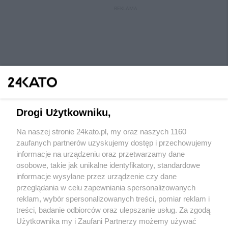
REKLAMA
Drogi Użytkowniku,
Na naszej stronie 24kato.pl, my oraz naszych 1160
Wydawca mediów
lokalnych
zaufanych partnerów uzyskujemy dostęp i przechowujemy
informacje na urządzeniu oraz przetwarzamy dane
osobowe, takie jak unikalne identyfikatory, standardowe
informacje wysyłane przez urządzenie czy dane
przeglądania w celu zapewniania spersonalizowanych
reklam, wybór spersonalizowanych treści, pomiar reklam i
Nie zapomnij
treści, badanie odbiorców oraz ulepszanie usług. Za zgodą
zapoznać się z:
polityką prywatności
regulamin korzystania z portali
Użytkownika my i Zaufani Partnerzy możemy używać
Twoje
miasto
Skontaktuj się
z nami