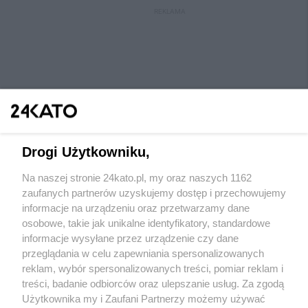
REKLAMA
Drogi Użytkowniku,
Na naszej stronie 24kato.pl, my oraz naszych 1162
Wydawca mediów
lokalnych
zaufanych partnerów uzyskujemy dostęp i przechowujemy
informacje na urządzeniu oraz przetwarzamy dane
osobowe, takie jak unikalne identyfikatory, standardowe
informacje wysyłane przez urządzenie czy dane
przeglądania w celu zapewniania spersonalizowanych
reklam, wybór spersonalizowanych treści, pomiar reklam i
Nie zapomnij
treści, badanie odbiorców oraz ulepszanie usług. Za zgodą
zapoznać się z:
polityką prywatności
regulamin korzystania z portali
Użytkownika my i Zaufani Partnerzy możemy używać
Twoje
miasto
Skontaktuj się
z nami