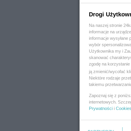
Drogi Użytkow
Na naszej stronie 24
REKLAMA
informacje na urządze
informacje wysyłane 
wybór spersonalizowan
Użytkownika my i Zau
skanować charakterys
zgodę na korzystanie 
ją zmienić/wycofać kl
Niektóre rodzaje prz
takiemu przetwarzaniu
Zapoznaj się z poniż
internetowych. Szcze
Prywatności
i
Cookie