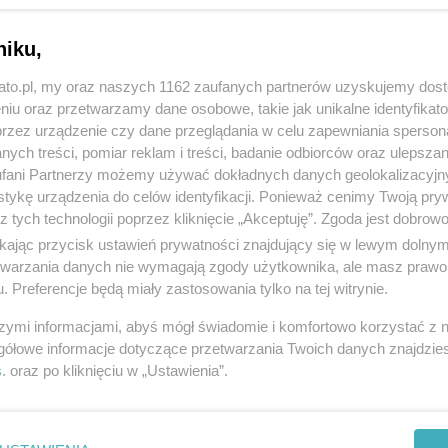
niku,
kato.pl, my oraz naszych 1162 zaufanych partnerów uzyskujemy dos
niu oraz przetwarzamy dane osobowe, takie jak unikalne identyfikat
przez urządzenie czy dane przeglądania w celu zapewniania sperson
ych treści, pomiar reklam i treści, badanie odbiorców oraz ulepszan
fani Partnerzy możemy używać dokładnych danych geolokalizacyjn
tykę urządzenia do celów identyfikacji. Ponieważ cenimy Twoją pry
z tych technologii poprzez kliknięcie „Akceptuję”. Zgoda jest dobro
ikając przycisk ustawień prywatności znajdujący się w lewym dolny
etwarzania danych nie wymagają zgody użytkownika, ale masz prawo 
. Preferencje będą miały zastosowania tylko na tej witrynie.
szymi informacjami, abyś mógł świadomie i komfortowo korzystać z
gółowe informacje dotyczące przetwarzania Twoich danych znajdzi
s
. oraz po kliknięciu w „Ustawienia”.