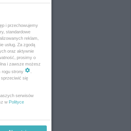
tęp i przechowujemy
REKLAMA
ory, standardowe
alizowanych reklam,
ie usług. Za zgodą
ych oraz aktywnie
watność, prosimy o
wolna i zawsze możesz
m rogu strony
.
sprzeciwić się
 naszych serwisów
esz w
Polityce