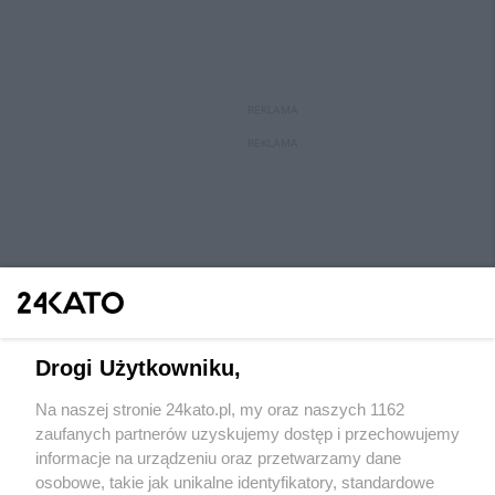
REKLAMA
REKLAMA
Drogi Użytkowniku,
Na naszej stronie 24kato.pl, my oraz naszych 1162
Wydawca mediów
lokalnych
zaufanych partnerów uzyskujemy dostęp i przechowujemy
informacje na urządzeniu oraz przetwarzamy dane
osobowe, takie jak unikalne identyfikatory, standardowe