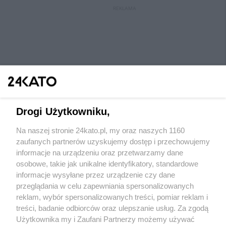
REKLAMA
Drogi Użytkowniku,
Na naszej stronie 24kato.pl, my oraz naszych 1160
Wydawca mediów
lokalnych
zaufanych partnerów uzyskujemy dostęp i przechowujemy
informacje na urządzeniu oraz przetwarzamy dane
osobowe, takie jak unikalne identyfikatory, standardowe
informacje wysyłane przez urządzenie czy dane
przeglądania w celu zapewniania spersonalizowanych
reklam, wybór spersonalizowanych treści, pomiar reklam i
Nie zapomnij
treści, badanie odbiorców oraz ulepszanie usług. Za zgodą
zapoznać się z:
polityką prywatności
regulamin korzystania z portali
Użytkownika my i Zaufani Partnerzy możemy używać
Twoje
miasto
Skontaktuj się
z nami