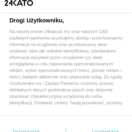
Drogi Użytkowniku,
Na naszej stronie 24kato.pl, my oraz naszych 1162
Wydawca mediów
lokalnych
zaufanych partnerów uzyskujemy dostęp i przechowujemy
informacje na urządzeniu oraz przetwarzamy dane
osobowe, takie jak unikalne identyfikatory, standardowe
informacje wysyłane przez urządzenie czy dane
przeglądania w celu zapewniania spersonalizowanych
reklam, wybór spersonalizowanych treści, pomiar reklam i
Nie zapomnij
treści, badanie odbiorców oraz ulepszanie usług. Za zgodą
zapoznać się z:
polityką prywatności
regulamin korzystania z portali
Użytkownika my i Zaufani Partnerzy możemy używać
Twoje
miasto
Skontaktuj się
z nami
dokładnych danych geolokalizacyjnych oraz aktywnie
Piekary Śląskie
Kontakt
skanować charakterystykę urządzenia do celów
Chorzów
Wydawca
identyfikacji. Ponieważ cenimy Twoją prywatność, prosimy
Tarnowskie Góry
Redakcja
Ruda Śląska
Newsletter
o zgodę na korzystanie z tych technologii poprzez
Świętochłowice
Reklama
kliknięcie „Akceptuję”. Zgoda jest dobrowolna i zawsze
Tychy
możesz ją zmienić/wycofać klikając przycisk ustawień
Bytom
Katowice
prywatności znajdujący się w lewym dolnym rogu strony