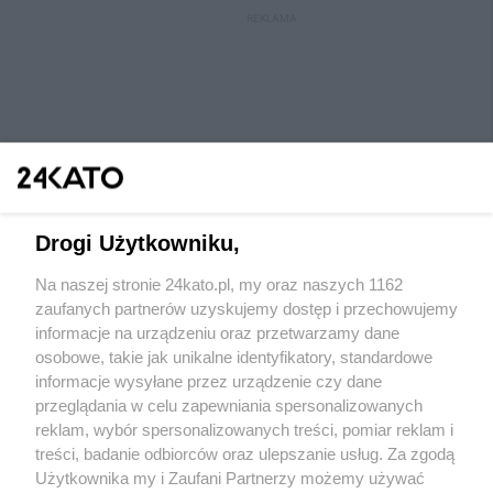
REKLAMA
Drogi Użytkowniku,
Na naszej stronie 24kato.pl, my oraz naszych 1162
Wydawca mediów
lokalnych
zaufanych partnerów uzyskujemy dostęp i przechowujemy
informacje na urządzeniu oraz przetwarzamy dane
osobowe, takie jak unikalne identyfikatory, standardowe
informacje wysyłane przez urządzenie czy dane
przeglądania w celu zapewniania spersonalizowanych
reklam, wybór spersonalizowanych treści, pomiar reklam i
Nie zapomnij
treści, badanie odbiorców oraz ulepszanie usług. Za zgodą
zapoznać się z:
polityką prywatności
regulamin korzystania z portali
Użytkownika my i Zaufani Partnerzy możemy używać
Twoje
miasto
Skontaktuj się
z nami