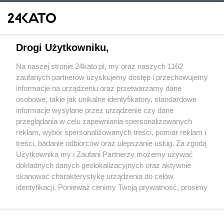
Drogi Użytkowniku,
Na naszej stronie 24kato.pl, my oraz naszych 1162
Wydawca mediów
lokalnych
zaufanych partnerów uzyskujemy dostęp i przechowujemy
informacje na urządzeniu oraz przetwarzamy dane
osobowe, takie jak unikalne identyfikatory, standardowe
informacje wysyłane przez urządzenie czy dane
przeglądania w celu zapewniania spersonalizowanych
reklam, wybór spersonalizowanych treści, pomiar reklam i
Nie zapomnij
treści, badanie odbiorców oraz ulepszanie usług. Za zgodą
zapoznać się z:
polityką prywatności
regulamin korzystania z portali
Użytkownika my i Zaufani Partnerzy możemy używać
Twoje
miasto
Skontaktuj się
z nami
dokładnych danych geolokalizacyjnych oraz aktywnie
Piekary Śląskie
Kontakt
skanować charakterystykę urządzenia do celów
Chorzów
Wydawca
identyfikacji. Ponieważ cenimy Twoją prywatność, prosimy
Tarnowskie Góry
Redakcja
Ruda Śląska
Newsletter
o zgodę na korzystanie z tych technologii poprzez
Świętochłowice
Reklama
kliknięcie „Akceptuję”. Zgoda jest dobrowolna i zawsze
Tychy
możesz ją zmienić/wycofać klikając przycisk ustawień
Bytom