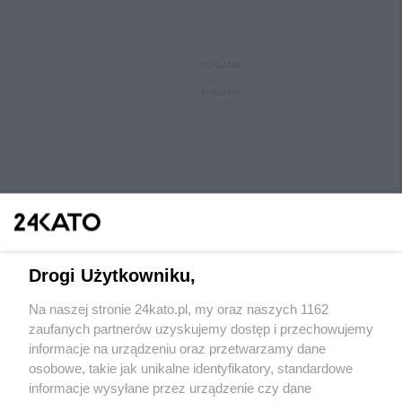
REKLAMA
REKLAMA
Drogi Użytkowniku,
Na naszej stronie 24kato.pl, my oraz naszych 1162
Wydawca mediów
lokalnych
zaufanych partnerów uzyskujemy dostęp i przechowujemy
informacje na urządzeniu oraz przetwarzamy dane
osobowe, takie jak unikalne identyfikatory, standardowe
informacje wysyłane przez urządzenie czy dane