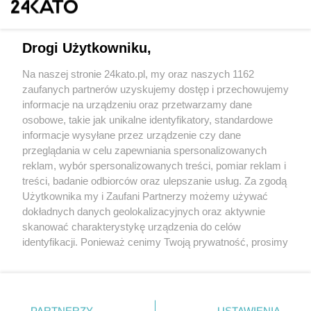
Drogi Użytkowniku,
Na naszej stronie 24kato.pl, my oraz naszych 1162
Wydawca mediów
lokalnych
zaufanych partnerów uzyskujemy dostęp i przechowujemy
informacje na urządzeniu oraz przetwarzamy dane
osobowe, takie jak unikalne identyfikatory, standardowe
informacje wysyłane przez urządzenie czy dane
przeglądania w celu zapewniania spersonalizowanych
reklam, wybór spersonalizowanych treści, pomiar reklam i
Nie zapomnij
treści, badanie odbiorców oraz ulepszanie usług. Za zgodą
zapoznać się z:
polityką prywatności
regulamin korzystania z portali
Użytkownika my i Zaufani Partnerzy możemy używać
Twoje
miasto
Skontaktuj się
z nami
dokładnych danych geolokalizacyjnych oraz aktywnie
Piekary Śląskie
Kontakt
skanować charakterystykę urządzenia do celów
Chorzów
Wydawca
identyfikacji. Ponieważ cenimy Twoją prywatność, prosimy
Tarnowskie Góry
Redakcja
Ruda Śląska
Newsletter
o zgodę na korzystanie z tych technologii poprzez
Świętochłowice
Reklama
kliknięcie „Akceptuję”. Zgoda jest dobrowolna i zawsze
Tychy
możesz ją zmienić/wycofać klikając przycisk ustawień
Bytom
Katowice
prywatności znajdujący się w lewym dolnym rogu strony
PARTNERZY
USTAWIENIA
Gliwice