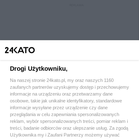
REKLAMA
Drogi Użytkowniku,
Na naszej stronie 24kato.pl, my oraz naszych 1160
Wydawca mediów
lokalnych
zaufanych partnerów uzyskujemy dostęp i przechowujemy
informacje na urządzeniu oraz przetwarzamy dane
osobowe, takie jak unikalne identyfikatory, standardowe
informacje wysyłane przez urządzenie czy dane
przeglądania w celu zapewniania spersonalizowanych
reklam, wybór spersonalizowanych treści, pomiar reklam i
Nie zapomnij
treści, badanie odbiorców oraz ulepszanie usług. Za zgodą
zapoznać się z:
polityką prywatności
regulamin korzystania z portali
Użytkownika my i Zaufani Partnerzy możemy używać
Twoje
miasto
Skontaktuj się
z nami