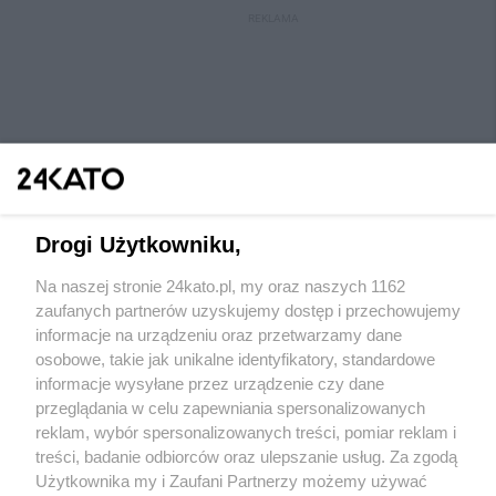
REKLAMA
Drogi Użytkowniku,
Na naszej stronie 24kato.pl, my oraz naszych 1162
Wydawca mediów
lokalnych
zaufanych partnerów uzyskujemy dostęp i przechowujemy
informacje na urządzeniu oraz przetwarzamy dane
osobowe, takie jak unikalne identyfikatory, standardowe
informacje wysyłane przez urządzenie czy dane
przeglądania w celu zapewniania spersonalizowanych
reklam, wybór spersonalizowanych treści, pomiar reklam i
Nie zapomnij
treści, badanie odbiorców oraz ulepszanie usług. Za zgodą
zapoznać się z:
polityką prywatności
regulamin korzystania z portali
Użytkownika my i Zaufani Partnerzy możemy używać
Twoje
miasto
Skontaktuj się
z nami