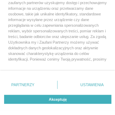
zaufanych partnerów uzyskujemy dostęp i przechowujemy
informacje na urządzeniu oraz przetwarzamy dane
osobowe, takie jak unikalne identyfikatory, standardowe
informacje wysyłane przez urządzenie czy dane
przeglądania w celu zapewniania spersonalizowanych
reklam, wybór spersonalizowanych treści, pomiar reklam i
Nie zapomnij
treści, badanie odbiorców oraz ulepszanie usług. Za zgodą
zapoznać się z:
polityką prywatności
regulamin korzystania z portali
Użytkownika my i Zaufani Partnerzy możemy używać
Twoje
miasto
Skontaktuj się
z nami
dokładnych danych geolokalizacyjnych oraz aktywnie
Piekary Śląskie
Kontakt
skanować charakterystykę urządzenia do celów
Chorzów
Wydawca
identyfikacji. Ponieważ cenimy Twoją prywatność, prosimy
Tarnowskie Góry
Redakcja
Ruda Śląska
Newsletter
o zgodę na korzystanie z tych technologii poprzez
Świętochłowice
Reklama
kliknięcie „Akceptuję”. Zgoda jest dobrowolna i zawsze
Tychy
możesz ją zmienić/wycofać klikając przycisk ustawień
Bytom
Katowice
prywatności znajdujący się w lewym dolnym rogu strony
PARTNERZY
USTAWIENIA
Gliwice
. Niektóre rodzaje przetwarzania danych nie wymagają
Zabrze
Zagłębie
zgody użytkownika, ale masz prawo sprzeciwić się
Akceptuję
takiemu przetwarzaniu. Preferencje będą miały
zastosowania tylko na tej witrynie.
Zapoznaj się z poniższymi informacjami, abyś mógł