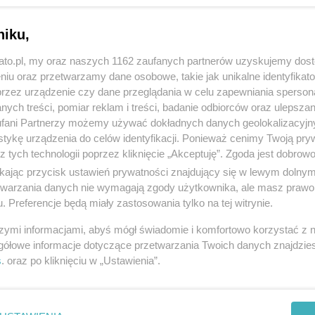
niku,
kato.pl, my oraz naszych 1162 zaufanych partnerów uzyskujemy dos
niu oraz przetwarzamy dane osobowe, takie jak unikalne identyfikat
przez urządzenie czy dane przeglądania w celu zapewniania sperson
ych treści, pomiar reklam i treści, badanie odbiorców oraz ulepszan
fani Partnerzy możemy używać dokładnych danych geolokalizacyjn
tykę urządzenia do celów identyfikacji. Ponieważ cenimy Twoją pry
z tych technologii poprzez kliknięcie „Akceptuję”. Zgoda jest dobro
ikając przycisk ustawień prywatności znajdujący się w lewym dolny
etwarzania danych nie wymagają zgody użytkownika, ale masz prawo 
. Preferencje będą miały zastosowania tylko na tej witrynie.
szymi informacjami, abyś mógł świadomie i komfortowo korzystać z
gółowe informacje dotyczące przetwarzania Twoich danych znajdzi
s
. oraz po kliknięciu w „Ustawienia”.