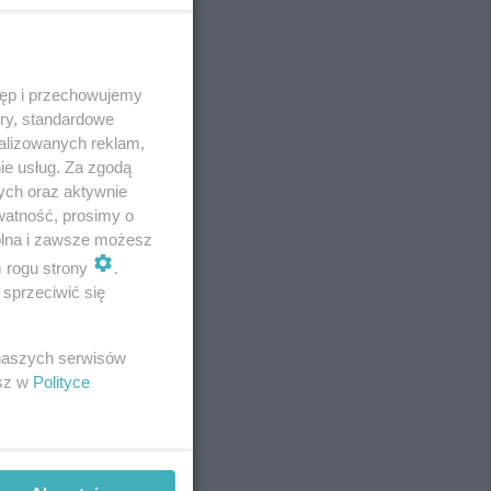
tęp i przechowujemy
REKLAMA
ory, standardowe
alizowanych reklam,
ie usług. Za zgodą
ych oraz aktywnie
watność, prosimy o
wolna i zawsze możesz
m rogu strony
.
sprzeciwić się
 naszych serwisów
esz w
Polityce