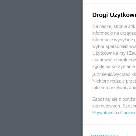
Drogi Użytkow
Na naszej stronie 24
REKLAMA
informacje na urządze
informacje wysyłane 
wybór spersonalizowan
Użytkownika my i Zau
skanować charakterys
zgodę na korzystanie 
ją zmienić/wycofać kl
Niektóre rodzaje prz
takiemu przetwarzaniu
Zapoznaj się z poniż
internetowych. Szcze
Prywatności
i
Cookie