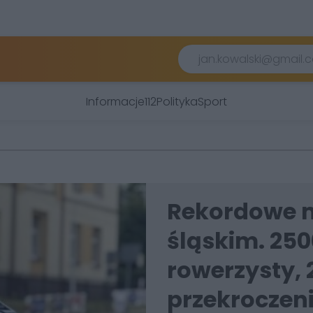
Informacje
112
Polityka
Sport
Rekordowe 
śląskim. 250
rowerzysty, 
przekroczen