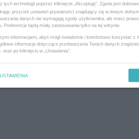
z tych technologii poprzez kliknięcie „Akceptuję”. Zgoda jest dobro
ikając przycisk ustawień prywatności znajdujący się w lewym dolny
etwarzania danych nie wymagają zgody użytkownika, ale masz prawo 
. Preferencje będą miały zastosowania tylko na tej witrynie.
szymi informacjami, abyś mógł świadomie i komfortowo korzystać z
gółowe informacje dotyczące przetwarzania Twoich danych znajdzi
s
. oraz po kliknięciu w „Ustawienia”.
USTAWIENIA