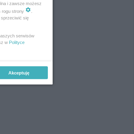
wolna i zawsze możesz
m rogu strony
.
sprzeciwić się
REKLAMA
 naszych serwisów
esz w
Polityce
Akceptuję