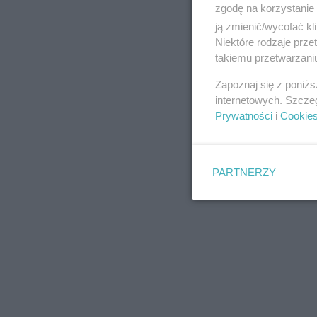
zgodę na korzystanie 
ją zmienić/wycofać kl
Niektóre rodzaje prz
takiemu przetwarzaniu
REKLAMA
Zapoznaj się z poniż
internetowych. Szcze
Prywatności
i
Cookie
PARTNERZY