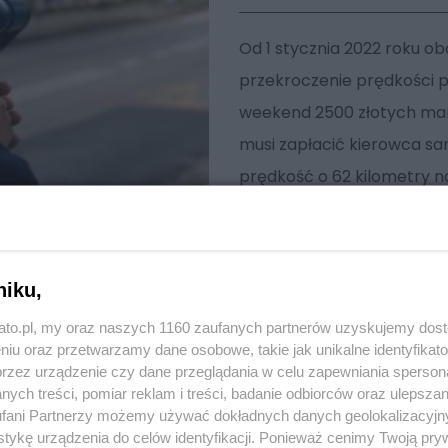
Od 1 stycznia 2022 roku o
przekroczenie prędkości p
weekend 2500 złotych mand
musi zapłacić kierowca s
prędkość o 62 kilometry n
niku,
kato.pl, my oraz naszych 1160 zaufanych partnerów uzyskujemy dos
niu oraz przetwarzamy dane osobowe, takie jak unikalne identyfikat
przez urządzenie czy dane przeglądania w celu zapewniania sperson
ych treści, pomiar reklam i treści, badanie odbiorców oraz ulepszan
fani Partnerzy możemy używać dokładnych danych geolokalizacyjn
tykę urządzenia do celów identyfikacji. Ponieważ cenimy Twoją pry