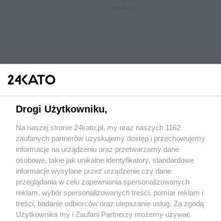
REKLAMA
Drogi Użytkowniku,
Na naszej stronie 24kato.pl, my oraz naszych 1162
Wydawca mediów
lokalnych
zaufanych partnerów uzyskujemy dostęp i przechowujemy
informacje na urządzeniu oraz przetwarzamy dane
osobowe, takie jak unikalne identyfikatory, standardowe
informacje wysyłane przez urządzenie czy dane
przeglądania w celu zapewniania spersonalizowanych
reklam, wybór spersonalizowanych treści, pomiar reklam i
Nie zapomnij
treści, badanie odbiorców oraz ulepszanie usług. Za zgodą
zapoznać się z:
polityką prywatności
regulamin korzystania z portali
Użytkownika my i Zaufani Partnerzy możemy używać
Twoje
miasto
Skontaktuj się
z nami