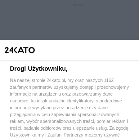
REKLAMA
Drogi Użytkowniku,
Na naszej stronie 24kato.pl, my oraz naszych 1162
Wydawca mediów
lokalnych
zaufanych partnerów uzyskujemy dostęp i przechowujemy
informacje na urządzeniu oraz przetwarzamy dane
osobowe, takie jak unikalne identyfikatory, standardowe
informacje wysyłane przez urządzenie czy dane
przeglądania w celu zapewniania spersonalizowanych
reklam, wybór spersonalizowanych treści, pomiar reklam i
Nie zapomnij
treści, badanie odbiorców oraz ulepszanie usług. Za zgodą
zapoznać się z:
polityką prywatności
regulamin korzystania z portali
Użytkownika my i Zaufani Partnerzy możemy używać
Twoje
miasto
Skontaktuj się
z nami