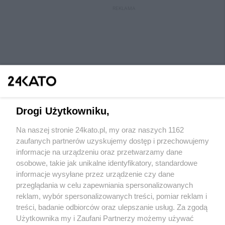
REKLAMA
Drogi Użytkowniku,
Na naszej stronie 24kato.pl, my oraz naszych 1162
Wydawca mediów
lokalnych
zaufanych partnerów uzyskujemy dostęp i przechowujemy
informacje na urządzeniu oraz przetwarzamy dane
osobowe, takie jak unikalne identyfikatory, standardowe
informacje wysyłane przez urządzenie czy dane
przeglądania w celu zapewniania spersonalizowanych
reklam, wybór spersonalizowanych treści, pomiar reklam i
Nie zapomnij
treści, badanie odbiorców oraz ulepszanie usług. Za zgodą
zapoznać się z:
polityką prywatności
regulamin korzystania z portali
Użytkownika my i Zaufani Partnerzy możemy używać
Twoje
miasto
Skontaktuj się
z nami