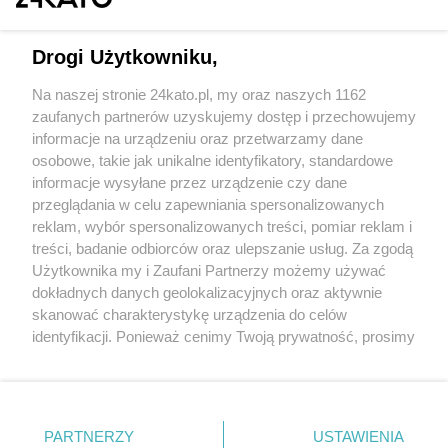
Drogi Użytkowniku,
Na naszej stronie 24kato.pl, my oraz naszych 1162
Wydawca mediów
lokalnych
zaufanych partnerów uzyskujemy dostęp i przechowujemy
informacje na urządzeniu oraz przetwarzamy dane
osobowe, takie jak unikalne identyfikatory, standardowe
informacje wysyłane przez urządzenie czy dane
przeglądania w celu zapewniania spersonalizowanych
reklam, wybór spersonalizowanych treści, pomiar reklam i
Nie zapomnij
treści, badanie odbiorców oraz ulepszanie usług. Za zgodą
zapoznać się z:
polityką prywatności
regulamin korzystania z portali
Użytkownika my i Zaufani Partnerzy możemy używać
Twoje
miasto
Skontaktuj się
z nami
dokładnych danych geolokalizacyjnych oraz aktywnie
Piekary Śląskie
Kontakt
skanować charakterystykę urządzenia do celów
Chorzów
Wydawca
identyfikacji. Ponieważ cenimy Twoją prywatność, prosimy
Tarnowskie Góry
Redakcja
Ruda Śląska
Newsletter
o zgodę na korzystanie z tych technologii poprzez
Świętochłowice
Reklama
kliknięcie „Akceptuję”. Zgoda jest dobrowolna i zawsze
Tychy
możesz ją zmienić/wycofać klikając przycisk ustawień
Bytom
Katowice
prywatności znajdujący się w lewym dolnym rogu strony
PARTNERZY
USTAWIENIA
Gliwice