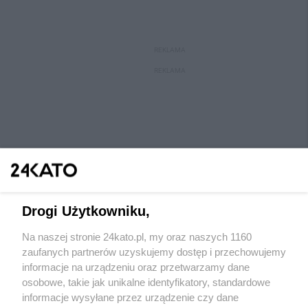
REKLAMA
REKLAMA
Drogi Użytkowniku,
Na naszej stronie 24kato.pl, my oraz naszych 1160
Wydawca mediów
lokalnych
zaufanych partnerów uzyskujemy dostęp i przechowujemy
informacje na urządzeniu oraz przetwarzamy dane
osobowe, takie jak unikalne identyfikatory, standardowe
informacje wysyłane przez urządzenie czy dane