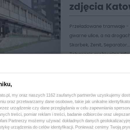
zdjęcia Kato
Przeładowane tramwaje - s
gwarne ulice, a na drogach 
Skarbek, Zenit, Separator..
Zobaczcie archiwalne zdję
niku,
kato.pl, my oraz naszych 1162 zaufanych partnerów uzyskujemy dos
niu oraz przetwarzamy dane osobowe, takie jak unikalne identyfikat
przez urządzenie czy dane przeglądania w celu zapewniania sperson
ych treści, pomiar reklam i treści, badanie odbiorców oraz ulepszan
fani Partnerzy możemy używać dokładnych danych geolokalizacyjn
tykę urządzenia do celów identyfikacji. Ponieważ cenimy Twoją pry