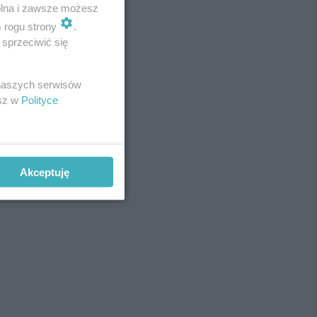
wolna i zawsze możesz
m rogu strony
.
sprzeciwić się
REKLAMA
 naszych serwisów
esz w
Polityce
Akceptuję