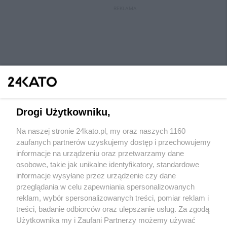
REKLAMA
Drogi Użytkowniku,
Na naszej stronie 24kato.pl, my oraz naszych 1160
Wydawca mediów
lokalnych
zaufanych partnerów uzyskujemy dostęp i przechowujemy
informacje na urządzeniu oraz przetwarzamy dane
osobowe, takie jak unikalne identyfikatory, standardowe
informacje wysyłane przez urządzenie czy dane
przeglądania w celu zapewniania spersonalizowanych
reklam, wybór spersonalizowanych treści, pomiar reklam i
Nie zapomnij
treści, badanie odbiorców oraz ulepszanie usług. Za zgodą
zapoznać się z:
polityką prywatności
regulamin korzystania z portali
Użytkownika my i Zaufani Partnerzy możemy używać
Twoje
miasto
Skontaktuj się
z nami