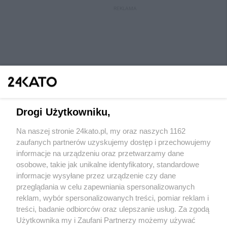
REKLAMA
Drogi Użytkowniku,
Na naszej stronie 24kato.pl, my oraz naszych 1162
Wydawca mediów
lokalnych
zaufanych partnerów uzyskujemy dostęp i przechowujemy
informacje na urządzeniu oraz przetwarzamy dane
osobowe, takie jak unikalne identyfikatory, standardowe
informacje wysyłane przez urządzenie czy dane
przeglądania w celu zapewniania spersonalizowanych
reklam, wybór spersonalizowanych treści, pomiar reklam i
Nie zapomnij
treści, badanie odbiorców oraz ulepszanie usług. Za zgodą
zapoznać się z:
polityką prywatności
regulamin korzystania z portali
Użytkownika my i Zaufani Partnerzy możemy używać
Twoje
miasto
Skontaktuj się
z nami