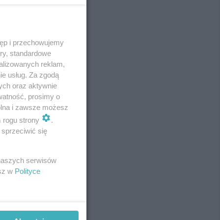
tęp i przechowujemy
REKLAMA
ory, standardowe
alizowanych reklam,
ie usług. Za zgodą
ych oraz aktywnie
watność, prosimy o
wolna i zawsze możesz
m rogu strony
.
sprzeciwić się
 naszych serwisów
esz w
Polityce