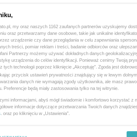
niku,
kato.pl, my oraz naszych 1162 zaufanych partnerów uzyskujemy dos
niu oraz przetwarzamy dane osobowe, takie jak unikalne identyfikat
przez urządzenie czy dane przeglądania w celu zapewniania sperson
ych treści, pomiar reklam i treści, badanie odbiorców oraz ulepszan
fani Partnerzy możemy używać dokładnych danych geolokalizacyjn
tykę urządzenia do celów identyfikacji. Ponieważ cenimy Twoją pry
z tych technologii poprzez kliknięcie „Akceptuję”. Zgoda jest dobro
ikając przycisk ustawień prywatności znajdujący się w lewym dolny
etwarzania danych nie wymagają zgody użytkownika, ale masz prawo 
. Preferencje będą miały zastosowania tylko na tej witrynie.
szymi informacjami, abyś mógł świadomie i komfortowo korzystać z
gółowe informacje dotyczące przetwarzania Twoich danych znajdzi
s
. oraz po kliknięciu w „Ustawienia”.