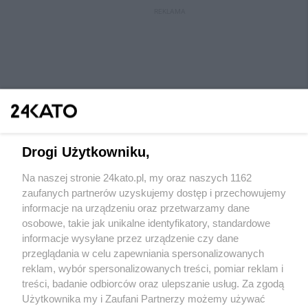
REKLAMA
Drogi Użytkowniku,
Na naszej stronie 24kato.pl, my oraz naszych 1162
Wydawca mediów
lokalnych
zaufanych partnerów uzyskujemy dostęp i przechowujemy
informacje na urządzeniu oraz przetwarzamy dane
osobowe, takie jak unikalne identyfikatory, standardowe
informacje wysyłane przez urządzenie czy dane
przeglądania w celu zapewniania spersonalizowanych
reklam, wybór spersonalizowanych treści, pomiar reklam i
Nie zapomnij
treści, badanie odbiorców oraz ulepszanie usług. Za zgodą
zapoznać się z:
polityką prywatności
regulamin korzystania z portali
Użytkownika my i Zaufani Partnerzy możemy używać
Twoje
miasto
Skontaktuj się
z nami