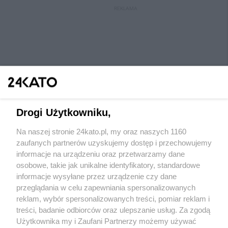
REKLAMA
Drogi Użytkowniku,
Na naszej stronie 24kato.pl, my oraz naszych 1160
Wydawca mediów
lokalnych
zaufanych partnerów uzyskujemy dostęp i przechowujemy
informacje na urządzeniu oraz przetwarzamy dane
osobowe, takie jak unikalne identyfikatory, standardowe
informacje wysyłane przez urządzenie czy dane
przeglądania w celu zapewniania spersonalizowanych
reklam, wybór spersonalizowanych treści, pomiar reklam i
Nie zapomnij
treści, badanie odbiorców oraz ulepszanie usług. Za zgodą
zapoznać się z:
polityką prywatności
regulamin korzystania z portali
Użytkownika my i Zaufani Partnerzy możemy używać
Twoje
miasto
Skontaktuj się
z nami