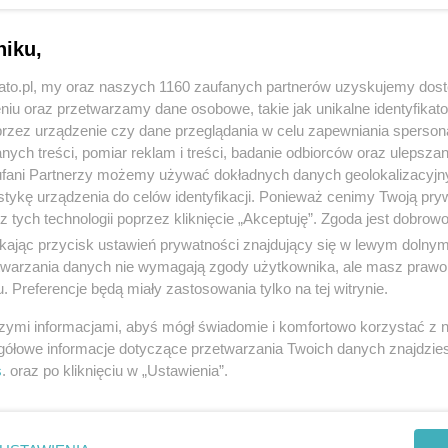
niku,
kato.pl, my oraz naszych 1160 zaufanych partnerów uzyskujemy dos
niu oraz przetwarzamy dane osobowe, takie jak unikalne identyfikat
przez urządzenie czy dane przeglądania w celu zapewniania sperson
ych treści, pomiar reklam i treści, badanie odbiorców oraz ulepszan
fani Partnerzy możemy używać dokładnych danych geolokalizacyjn
tykę urządzenia do celów identyfikacji. Ponieważ cenimy Twoją pry
z tych technologii poprzez kliknięcie „Akceptuję”. Zgoda jest dobro
ikając przycisk ustawień prywatności znajdujący się w lewym dolny
etwarzania danych nie wymagają zgody użytkownika, ale masz prawo 
. Preferencje będą miały zastosowania tylko na tej witrynie.
szymi informacjami, abyś mógł świadomie i komfortowo korzystać z
gółowe informacje dotyczące przetwarzania Twoich danych znajdzi
s
. oraz po kliknięciu w „Ustawienia”.