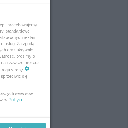
tęp i przechowujemy
REKLAMA
ory, standardowe
alizowanych reklam,
ie usług. Za zgodą
ych oraz aktywnie
watność, prosimy o
wolna i zawsze możesz
m rogu strony
.
sprzeciwić się
 naszych serwisów
esz w
Polityce