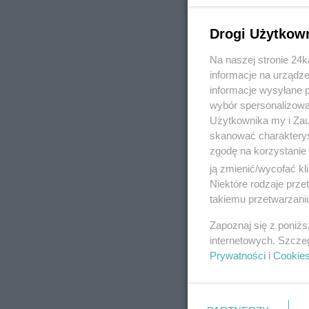
Drogi Użytkow
Na naszej stronie 24
REKLAMA
informacje na urządze
informacje wysyłane 
wybór spersonalizowan
Użytkownika my i Zau
skanować charakterys
zgodę na korzystanie 
ją zmienić/wycofać kl
Niektóre rodzaje prz
takiemu przetwarzaniu
Zapoznaj się z poniż
internetowych. Szcze
Prywatności
i
Cookie