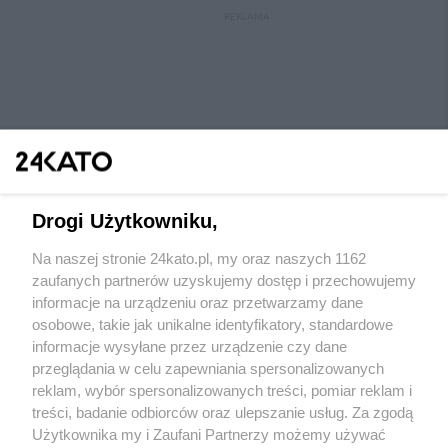
REKLAMA
Drogi Użytkowniku,
Na naszej stronie 24kato.pl, my oraz naszych 1162
Wydawca mediów
lokalnych
zaufanych partnerów uzyskujemy dostęp i przechowujemy
informacje na urządzeniu oraz przetwarzamy dane
osobowe, takie jak unikalne identyfikatory, standardowe
informacje wysyłane przez urządzenie czy dane
przeglądania w celu zapewniania spersonalizowanych
reklam, wybór spersonalizowanych treści, pomiar reklam i
Nie zapomnij
treści, badanie odbiorców oraz ulepszanie usług. Za zgodą
zapoznać się z:
polityką prywatności
regulamin korzystania z portali
Użytkownika my i Zaufani Partnerzy możemy używać
Twoje
miasto
Skontaktuj się
z nami