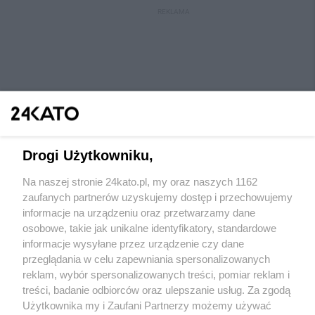
REKLAMA
Drogi Użytkowniku,
Na naszej stronie 24kato.pl, my oraz naszych 1162
Wydawca mediów
lokalnych
zaufanych partnerów uzyskujemy dostęp i przechowujemy
informacje na urządzeniu oraz przetwarzamy dane
osobowe, takie jak unikalne identyfikatory, standardowe
informacje wysyłane przez urządzenie czy dane
przeglądania w celu zapewniania spersonalizowanych
reklam, wybór spersonalizowanych treści, pomiar reklam i
Nie zapomnij
treści, badanie odbiorców oraz ulepszanie usług. Za zgodą
zapoznać się z:
polityką prywatności
regulamin korzystania z portali
Użytkownika my i Zaufani Partnerzy możemy używać
Twoje
miasto
Skontaktuj się
z nami