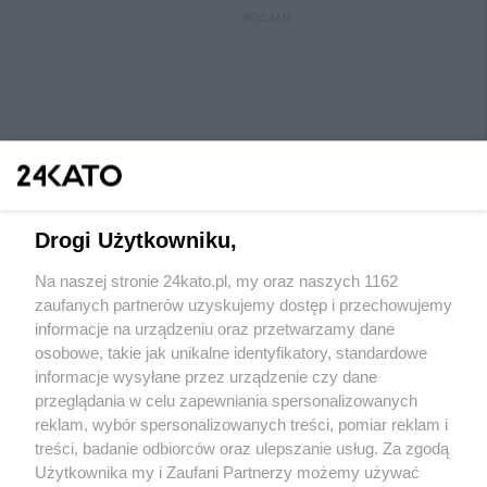
REKLAMA
Drogi Użytkowniku,
Na naszej stronie 24kato.pl, my oraz naszych 1162
Wydawca mediów
lokalnych
zaufanych partnerów uzyskujemy dostęp i przechowujemy
informacje na urządzeniu oraz przetwarzamy dane
osobowe, takie jak unikalne identyfikatory, standardowe
informacje wysyłane przez urządzenie czy dane
przeglądania w celu zapewniania spersonalizowanych
reklam, wybór spersonalizowanych treści, pomiar reklam i
Nie zapomnij
treści, badanie odbiorców oraz ulepszanie usług. Za zgodą
zapoznać się z:
polityką prywatności
regulamin korzystania z portali
Użytkownika my i Zaufani Partnerzy możemy używać
Twoje
miasto
Skontaktuj się
z nami