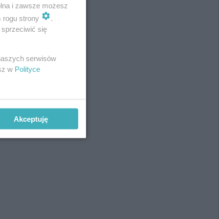
wolna i zawsze możesz
m rogu strony
.
sprzeciwić się
REKLAMA
 naszych serwisów
esz w
Polityce
Akceptuję