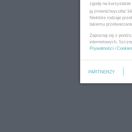
zgodę na korzystanie 
ją zmienić/wycofać kl
Niektóre rodzaje prz
takiemu przetwarzaniu
REKLAMA
Zapoznaj się z poniż
internetowych. Szcze
Prywatności
i
Cookie
PARTNERZY