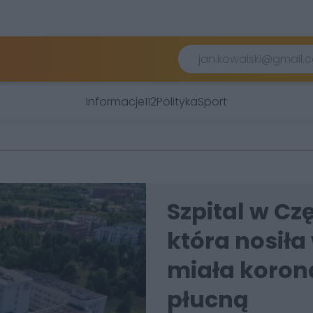
Informacje
112
Polityka
Sport
Szpital w Cz
która nosiła
miała koron
płucną