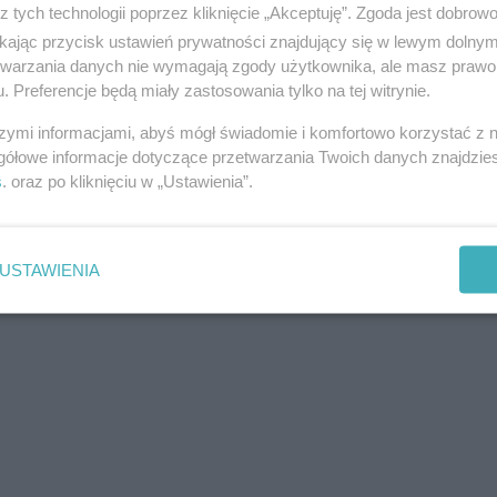
z tych technologii poprzez kliknięcie „Akceptuję”. Zgoda jest dobro
ikając przycisk ustawień prywatności znajdujący się w lewym dolny
etwarzania danych nie wymagają zgody użytkownika, ale masz prawo 
. Preferencje będą miały zastosowania tylko na tej witrynie.
szymi informacjami, abyś mógł świadomie i komfortowo korzystać z
gółowe informacje dotyczące przetwarzania Twoich danych znajdzi
s
. oraz po kliknięciu w „Ustawienia”.
USTAWIENIA