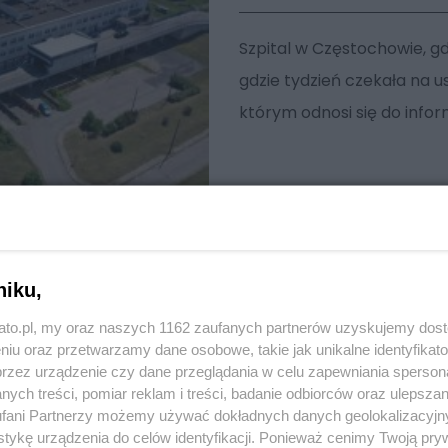
Szpital w Częstochowie, gd
gdzie tydzień czekała na 
którym odnosi się do infor
niku,
kato.pl, my oraz naszych 1162 zaufanych partnerów uzyskujemy dos
niu oraz przetwarzamy dane osobowe, takie jak unikalne identyfikat
przez urządzenie czy dane przeglądania w celu zapewniania sperson
ych treści, pomiar reklam i treści, badanie odbiorców oraz ulepszan
fani Partnerzy możemy używać dokładnych danych geolokalizacyjn
tykę urządzenia do celów identyfikacji. Ponieważ cenimy Twoją pry