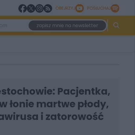
OBEJRZYJ
POSŁUCHAJ
zapisz mnie na newsletter
ęstochowie: Pacjentka,
 w łonie martwe płody,
awirusa i zatorowość