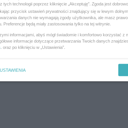
z tych technologii poprzez kliknięcie „Akceptuję”. Zgoda jest dobro
ikając przycisk ustawień prywatności znajdujący się w lewym dolny
etwarzania danych nie wymagają zgody użytkownika, ale masz prawo 
. Preferencje będą miały zastosowania tylko na tej witrynie.
szymi informacjami, abyś mógł świadomie i komfortowo korzystać z
gółowe informacje dotyczące przetwarzania Twoich danych znajdzi
s
. oraz po kliknięciu w „Ustawienia”.
USTAWIENIA