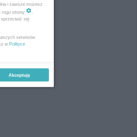
wolna i zawsze możesz
m rogu strony
.
sprzeciwić się
REKLAMA
 naszych serwisów
esz w
Polityce
Akceptuję