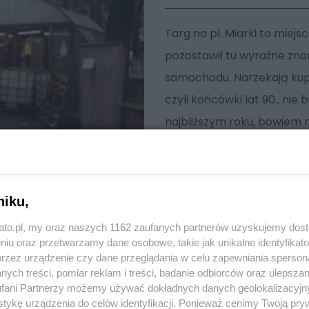
Targ na pl. Miarki to miej
pozostawił tu wyraźne zna
samochodu. Narzekają kup
czyli końcówki lat 90., nie 
najbliższym roku, bowiem m
targu z powodu braku pien
niku,
kato.pl, my oraz naszych 1162 zaufanych partnerów uzyskujemy dos
niu oraz przetwarzamy dane osobowe, takie jak unikalne identyfikat
przez urządzenie czy dane przeglądania w celu zapewniania sperson
ych treści, pomiar reklam i treści, badanie odbiorców oraz ulepszan
fani Partnerzy możemy używać dokładnych danych geolokalizacyjn
tykę urządzenia do celów identyfikacji. Ponieważ cenimy Twoją pry