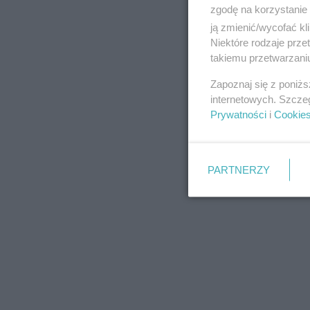
zgodę na korzystanie 
ją zmienić/wycofać kl
Niektóre rodzaje prz
takiemu przetwarzaniu
REKLAMA
Zapoznaj się z poniż
internetowych. Szcze
Prywatności
i
Cookie
PARTNERZY