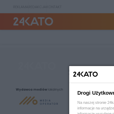
REKLAMA
REDAKCJA
KONTAKT
Nie zapomnij
zapoznać się z:
polityką prywatnośc
Wydawca mediów
lokalnych
Drogi Użytkow
Na naszej stronie 24
informacje na urządze
informacje wysyłane 