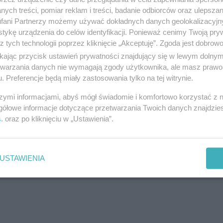
ych treści, pomiar reklam i treści, badanie odbiorców oraz ulepszan
fani Partnerzy możemy używać dokładnych danych geolokalizacyjn
tykę urządzenia do celów identyfikacji. Ponieważ cenimy Twoją pry
z tych technologii poprzez kliknięcie „Akceptuję”. Zgoda jest dobro
ikając przycisk ustawień prywatności znajdujący się w lewym dolny
etwarzania danych nie wymagają zgody użytkownika, ale masz prawo 
. Preferencje będą miały zastosowania tylko na tej witrynie.
szymi informacjami, abyś mógł świadomie i komfortowo korzystać z
gółowe informacje dotyczące przetwarzania Twoich danych znajdzi
s
. oraz po kliknięciu w „Ustawienia”.
USTAWIENIA