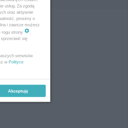
ie usług. Za zgodą
ych oraz aktywnie
watność, prosimy o
wolna i zawsze możesz
m rogu strony
.
sprzeciwić się
 naszych serwisów
esz w
Polityce
Akceptuję