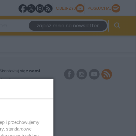
OBEJRZYJ
POSŁUCHAJ
zapisz mnie na newsletter
Skontaktuj się
z nami
Kontakt
Wydawca
Redakcja
Newsletter
Reklama
tęp i przechowujemy
ory, standardowe
alizowanych reklam,