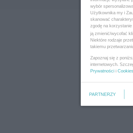
wybór spersonalizowan
Użytkownika my i Zau
skanować charakterys
zgodę na korzystanie 
ją zmienić/wycofać kl
Niektóre rodzaje prz
takiemu przetwarzaniu
Zapoznaj się z poniż
internetowych. Szcze
Prywatności
i
Cookie
PARTNERZY