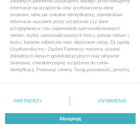
zaufanych partnerów uzyskujemy dostęp i przechowujemy
Tarnowskie Góry
Redakcja
informacje na urządzeniu oraz przetwarzamy dane
Ruda Śląska
Newsletter
Świętochłowice
Reklama
osobowe, takie jak unikalne identyfikatory, standardowe
Tychy
informacje wysyłane przez urządzenie czy dane
Bytom
Katowice
przeglądania w celu zapewniania spersonalizowanych
Gliwice
reklam, wybór spersonalizowanych treści, pomiar reklam i
Zabrze
treści, badanie odbiorców oraz ulepszanie usług. Za zgodą
Zagłębie
Użytkownika my i Zaufani Partnerzy możemy używać
dokładnych danych geolokalizacyjnych oraz aktywnie
skanować charakterystykę urządzenia do celów
identyfikacji. Ponieważ cenimy Twoją prywatność, prosimy
o zgodę na korzystanie z tych technologii poprzez
kliknięcie „Akceptuję”. Zgoda jest dobrowolna i zawsze
możesz ją zmienić/wycofać klikając przycisk ustawień
prywatności znajdujący się w lewym dolnym rogu strony
PARTNERZY
USTAWIENIA
. Niektóre rodzaje przetwarzania danych nie wymagają
zgody użytkownika, ale masz prawo sprzeciwić się
Akceptuję
takiemu przetwarzaniu. Preferencje będą miały
zastosowania tylko na tej witrynie.
Zapoznaj się z poniższymi informacjami, abyś mógł