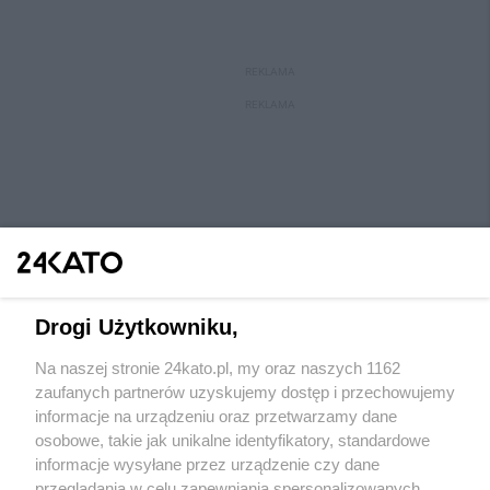
REKLAMA
REKLAMA
Drogi Użytkowniku,
Na naszej stronie 24kato.pl, my oraz naszych 1162
Wydawca mediów
lokalnych
zaufanych partnerów uzyskujemy dostęp i przechowujemy
informacje na urządzeniu oraz przetwarzamy dane
osobowe, takie jak unikalne identyfikatory, standardowe
informacje wysyłane przez urządzenie czy dane
przeglądania w celu zapewniania spersonalizowanych