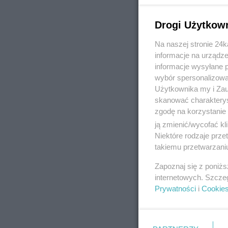
Drogi Użytkow
Na naszej stronie 24
REKLAMA
informacje na urządze
informacje wysyłane 
wybór spersonalizowan
Użytkownika my i Zau
skanować charakterys
zgodę na korzystanie 
ją zmienić/wycofać kl
Niektóre rodzaje prz
takiemu przetwarzaniu
Zapoznaj się z poniż
internetowych. Szcze
Prywatności
i
Cookie