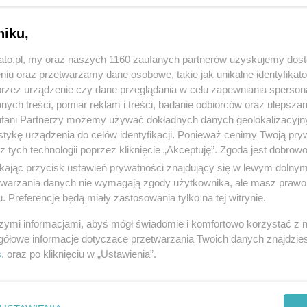
niku,
kato.pl, my oraz naszych 1160 zaufanych partnerów uzyskujemy dos
niu oraz przetwarzamy dane osobowe, takie jak unikalne identyfikat
przez urządzenie czy dane przeglądania w celu zapewniania sperson
ych treści, pomiar reklam i treści, badanie odbiorców oraz ulepszan
fani Partnerzy możemy używać dokładnych danych geolokalizacyjn
tykę urządzenia do celów identyfikacji. Ponieważ cenimy Twoją pry
z tych technologii poprzez kliknięcie „Akceptuję”. Zgoda jest dobro
ikając przycisk ustawień prywatności znajdujący się w lewym dolny
etwarzania danych nie wymagają zgody użytkownika, ale masz prawo 
. Preferencje będą miały zastosowania tylko na tej witrynie.
szymi informacjami, abyś mógł świadomie i komfortowo korzystać z
gółowe informacje dotyczące przetwarzania Twoich danych znajdzi
s
. oraz po kliknięciu w „Ustawienia”.