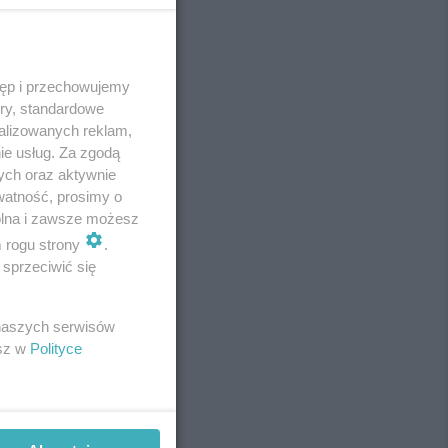
tęp i przechowujemy
REKLAMA
ory, standardowe
alizowanych reklam,
ie usług. Za zgodą
ych oraz aktywnie
watność, prosimy o
wolna i zawsze możesz
m rogu strony
.
sprzeciwić się
 naszych serwisów
esz w
Polityce