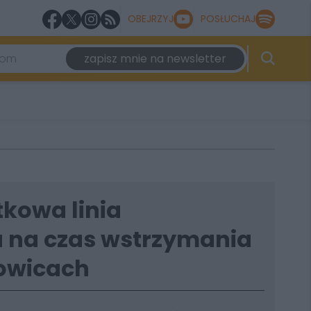
OBEJRZYJ
POSŁUCHAJ
zapisz mnie na newsletter
tkowa linia
 na czas wstrzymania
owicach