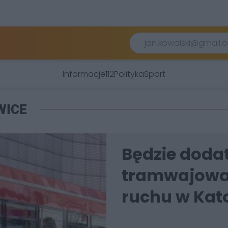
Informacje
112
Polityka
Sport
WICE
Będzie doda
tramwajowa
ruchu w Kat