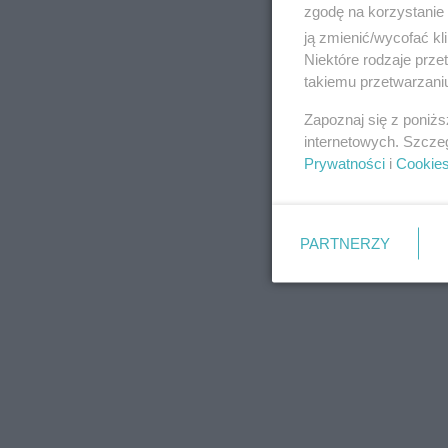
zgodę na korzystanie 
ją zmienić/wycofać kl
Niektóre rodzaje prz
takiemu przetwarzaniu
REKLAMA
Zapoznaj się z poniż
internetowych. Szcze
Prywatności
i
Cookie
PARTNERZY