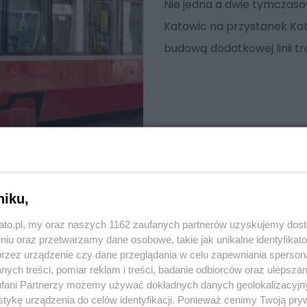
Nie jedna a dwie tymczaso
Katowic na przystanek Ka
budową dodatkowej linii t
niku,
kato.pl, my oraz naszych 1162 zaufanych partnerów uzyskujemy dos
niu oraz przetwarzamy dane osobowe, takie jak unikalne identyfikat
przez urządzenie czy dane przeglądania w celu zapewniania sperson
ych treści, pomiar reklam i treści, badanie odbiorców oraz ulepszan
fani Partnerzy możemy używać dokładnych danych geolokalizacyjn
tykę urządzenia do celów identyfikacji. Ponieważ cenimy Twoją pry