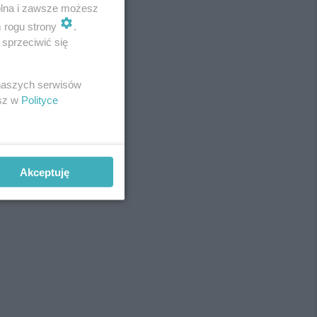
wolna i zawsze możesz
m rogu strony
.
sprzeciwić się
REKLAMA
 naszych serwisów
esz w
Polityce
Akceptuję