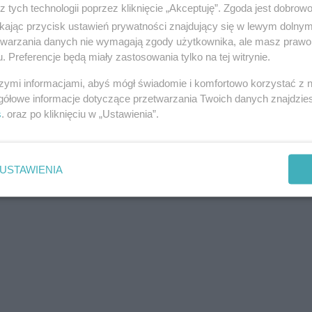
z tych technologii poprzez kliknięcie „Akceptuję”. Zgoda jest dobro
ikając przycisk ustawień prywatności znajdujący się w lewym dolny
etwarzania danych nie wymagają zgody użytkownika, ale masz prawo 
. Preferencje będą miały zastosowania tylko na tej witrynie.
szymi informacjami, abyś mógł świadomie i komfortowo korzystać z
gółowe informacje dotyczące przetwarzania Twoich danych znajdzi
s
. oraz po kliknięciu w „Ustawienia”.
USTAWIENIA